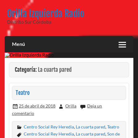
Saltar
al
Orilla Izquierda Radio
contenido
Distrito Sur Córdoba
Menú
Categoría:
La cuarta pared
Teatro
25 de abril de 2018
Orilla
Deja un
comentario
Centro Social Rey Heredia
,
La cuarta pared
,
Teatro
Centro Social Rey Heredia
,
La cuarta pared
,
Son de