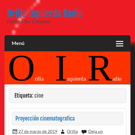
Saltar
al
Orilla Izquierda Radio
contenido
Distrito Sur Córdoba
Menú
Etiqueta:
cine
Proyección cinematografica
27 de marzo de 2019
Orilla
Deja un