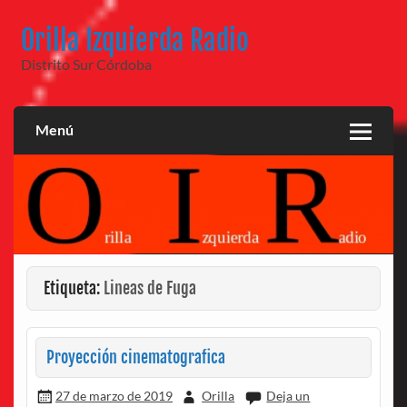
Saltar
al
Orilla Izquierda Radio
contenido
Distrito Sur Córdoba
Menú
Etiqueta:
Lineas de Fuga
Proyección cinematografica
27 de marzo de 2019
Orilla
Deja un