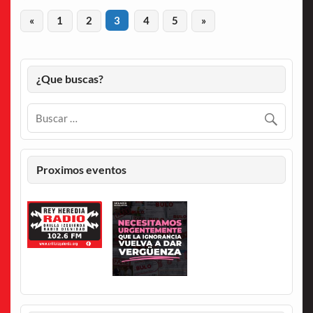
«
1
2
3
4
5
»
¿Que buscas?
Proximos eventos