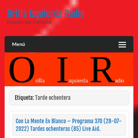
Saltar
al
Orilla Izquierda Radio
contenido
Distrito Sur Córdoba
Menú
Etiqueta:
Tarde ochentera
Con La Mente En Blanco – Programa 370 (28-07-
2022) Tardes ochenteras (85) Live Aid.