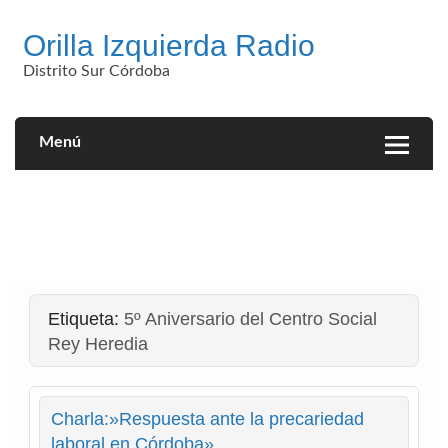
Saltar
al
Orilla Izquierda Radio
contenido
Distrito Sur Córdoba
Menú
Etiqueta:
5º Aniversario del Centro Social
Rey Heredia
Charla:»Respuesta ante la precariedad
laboral en Córdoba»